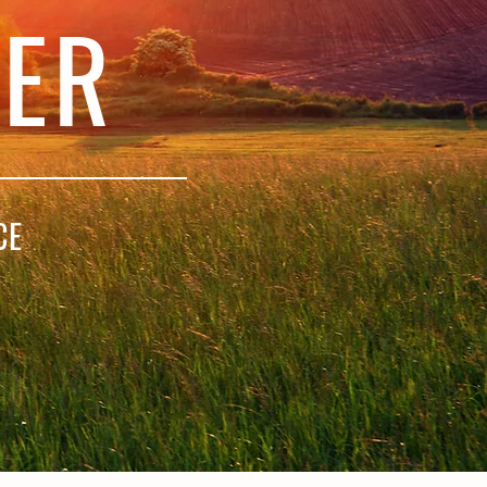
HER
CE