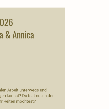
2026
na & Annica
ralen Arbeit unterwegs und
gen kannst? Du bist neu in der
ehr Reiten möchtest?