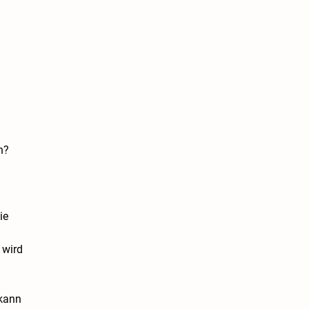
n?
ie
 wird
 kann