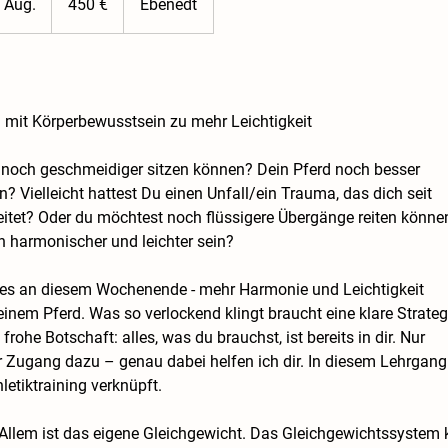
 Aug.
B
450 €
Ebenedt
e
g
o
n
– mit Körperbewusstsein zu mehr Leichtigkeit
n
e
noch geschmeidiger sitzen können? Dein Pferd noch besser
n
? Vielleicht hattest Du einen Unfall/ein Trauma, das dich seit
a
eitet? Oder du möchtest noch flüssigere Übergänge reiten könne
m
n harmonischer und leichter sein?
:
8
es an diesem Wochenende - mehr Harmonie und Leichtigkeit
.
inem Pferd. Was so verlockend klingt braucht eine klare Strateg
A
frohe Botschaft: alles, was du brauchst, ist bereits in dir. Nur
u
 Zugang dazu – genau dabei helfen ich dir. In diesem Lehrgang
g
letiktraining verknüpft.
.
Allem ist das eigene Gleichgewicht. Das Gleichgewichtssystem