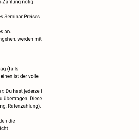
ab-Zahlung nötig
es Seminar-Preises
es an.
ingehen, werden mit
ag (falls
inen ist der volle
r: Du hast jederzeit
u übertragen. Diese
ng, Ratenzahlung).
den die
icht